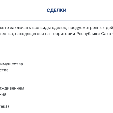
СДЕЛКИ
жете заключать все виды сделок, предусмотренных де
ства, находящегося на территории Республики Саха (Я
о имущества
ства
 иждивением
ния
тека)