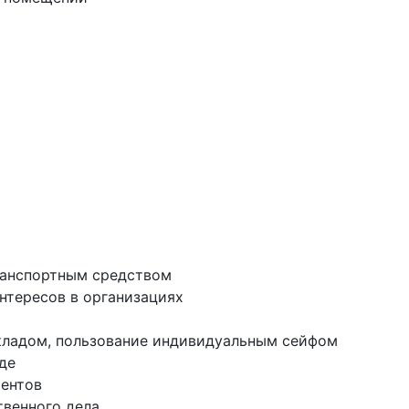
транспортным средством
интересов в организациях
вкладом, пользование индивидуальным сейфом
уде
ментов
твенного дела