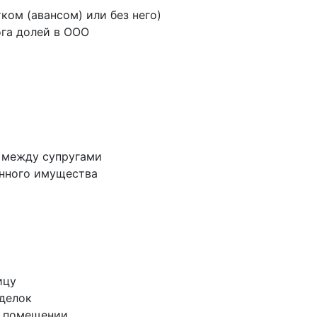
тком (авансом) или без него)
ога долей в ООО
а между супругами
енного имущества
ицу
сделок
м помещении